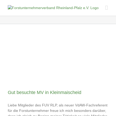
Skip
to
content
Gut besuchte MV in Kleinmaischeid
Liebe Mitglieder des FUV RLP, als neuer VdAW-Fachreferent
für die Forstunternehmer freue ich mich besonders darüber,
dass ich gleich zu Beginn meiner Tätigkeit so viele Mitglieder