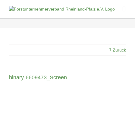
Skip
to
content
Zurück
binary-6609473_Screen