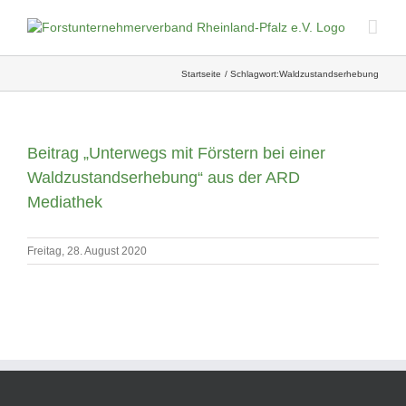
Skip
to
content
Startseite
Schlagwort:
Waldzustandserhebung
Beitrag „Unterwegs mit Förstern bei einer
Waldzustandserhebung“ aus der ARD
Mediathek
Freitag, 28. August 2020