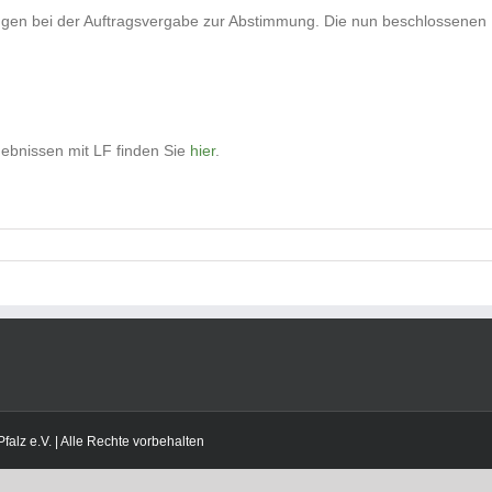
ngen bei der Auftragsvergabe zur Abstimmung. Die nun beschlossenen 
gebnissen mit LF finden Sie
hier
.
lz e.V. | Alle Rechte vorbehalten