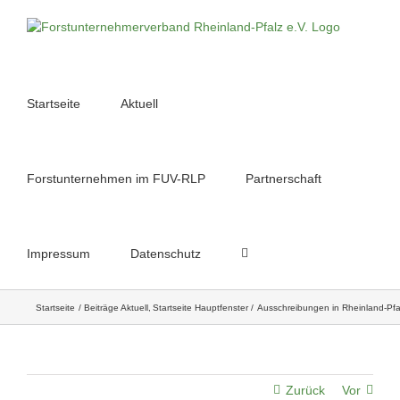
Skip
to
content
Startseite
Aktuell
Forstunternehmen im FUV-RLP
Partnerschaft
Impressum
Datenschutz
Startseite
Beiträge Aktuell
Startseite Hauptfenster
Ausschreibungen in Rheinland-Pfa
Zurück
Vor