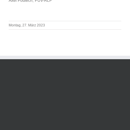
Axel Podlech, FUV-RLP
Montag, 27. März 2023