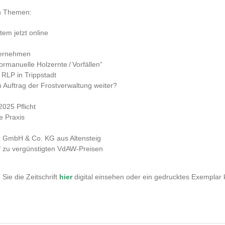
en Themen:
em jetzt online
nternehmen
rmanuelle Holzernte / Vorfällen“
RLP in Trippstadt
 Auftrag der Frostverwaltung weiter?
2025 Pflicht
e Praxis
 GmbH & Co. KG aus Altensteig
zu vergünstigten VdAW-Preisen
Sie die Zeitschrift
hi
er
digital einsehen oder ein gedrucktes Exemplar