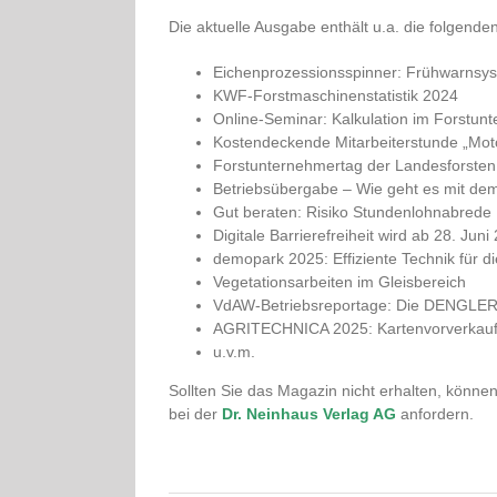
Die aktuelle Ausgabe enthält u.a. die folgend
Eichenprozessionsspinner: Frühwarnsyst
KWF-Forstmaschinenstatistik 2024
Online-Seminar: Kalkulation im Forstu
Kostendeckende Mitarbeiterstunde „Moto
Forstunternehmertag der Landesforsten 
Betriebsübergabe – Wie geht es mit dem
Gut beraten: Risiko Stundenlohnabrede
Digitale Barrierefreiheit wird ab 28. Juni 
demopark 2025: Effiziente Technik für di
Vegetationsarbeiten im Gleisbereich
VdAW-Betriebsreportage: Die DENGLER
AGRITECHNICA 2025: Kartenvorverkauf 
u.v.m.
Sollten Sie das Magazin nicht erhalten, können 
bei der
Dr. Neinhaus Verlag AG
anfordern.